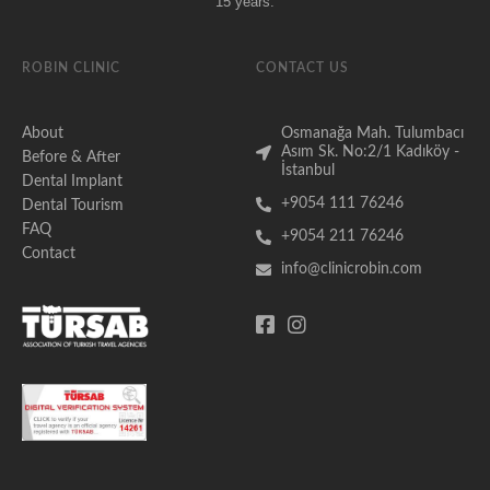
15 years.
ROBIN CLINIC
CONTACT US
About
Osmanağa Mah. Tulumbacı
Asım Sk. No:2/1 Kadıköy -
Before & After
İstanbul
Dental Implant
+9054 111 76246
Dental Tourism
FAQ
+9054 211 76246
Contact
info@clinicrobin.com