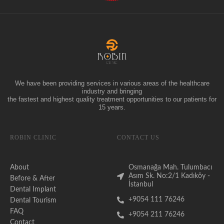
We have been providing services in various areas of the healthcare
industry and bringing
the fastest and highest quality treatment opportunities to our patients for
15 years.
ROBIN CLINIC
CONTACT US
About
Osmanağa Mah. Tulumbacı
Asım Sk. No:2/1 Kadıköy -
Before & After
İstanbul
Dental Implant
+9054 111 76246
Dental Tourism
FAQ
+9054 211 76246
Contact