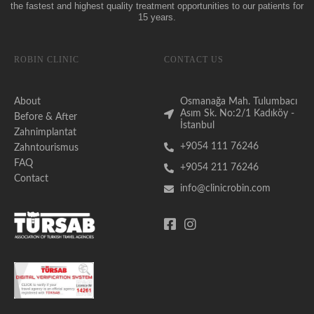
the fastest and highest quality treatment opportunities to our patients for
15 years.
ROBIN CLINIC
CONTACT US
About
Osmanağa Mah. Tulumbacı
Asım Sk. No:2/1 Kadıköy -
Before & After
İstanbul
Zahnimplantat
+9054 111 76246
Zahntourismus
FAQ
+9054 211 76246
Contact
info@clinicrobin.com