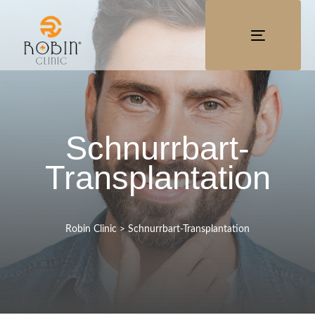
TOGGLE
NAVIGATI
Schnurrbart-
Transplantation
Robin Clinic
>
Schnurrbart-Transplantation