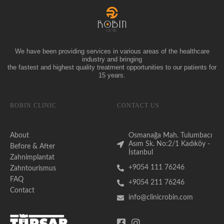
We have been providing services in various areas of the healthcare
industry and bringing
the fastest and highest quality treatment opportunities to our patients for
15 years.
ROBIN CLINIC
CONTACT US
About
Osmanağa Mah. Tulumbacı
Asım Sk. No:2/1 Kadıköy -
Before & After
İstanbul
Zahnimplantat
+9054 111 76246
Zahntourismus
FAQ
+9054 211 76246
Contact
info@clinicrobin.com