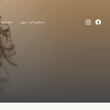
معلومات حول
العالج